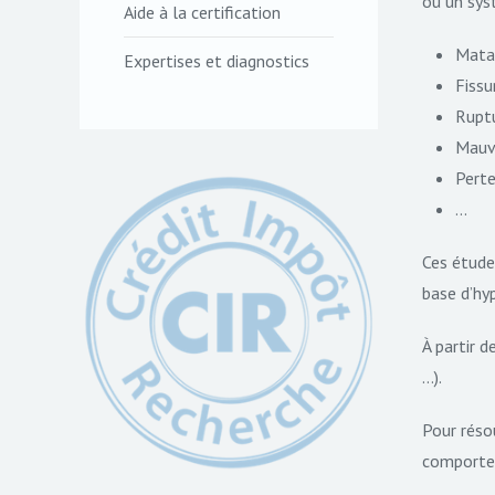
ou un sys
Aide à la certification
Mata
Expertises et diagnostics
Fissur
Rupt
Mauva
Perte
...
Ces étude
base d’hy
À partir d
…).
Pour réso
comportem